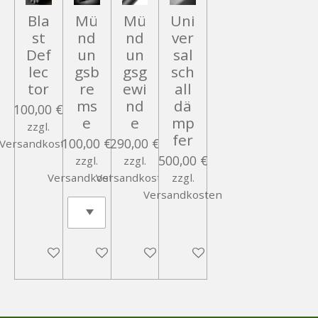
Bla
Mü
Mü
Uni
st
nd
nd
ver
Def
un
un
sal
lec
gsb
gsg
sch
tor
re
ewi
all
ms
nd
dä
100,00 €
e
e
mp
zzgl.
fer
100,00 €
290,00 €
Versandkosten
500,00 €
zzgl.
zzgl.
Versandkosten
Versandkosten
zzgl.
Versandkosten
In den Warenkorb
In den Warenkorb
In den Warenkorb
In den Warenkorb